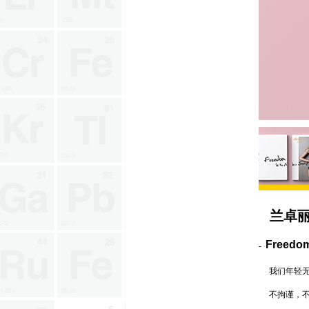
兰卓丽 
Freedom
-
我们年轻无
不拘谨，不